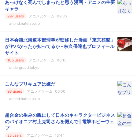
あっけなく死んでしまったと思う漫画・アニメの主要
キャラ
297 users
アニメとゲーム
09:35
anond.hatelabo.jp
日本会議北海道本部理事が監修した漫画「東京核撃」
がヤバかったか知ってるか - 枝久保達也プロフィール
サイト
105 users
アニメとゲーム
06:15
undergroud.tokyo
こんなプリキュアは嫌だ
93 users
アニメとゲーム
06:00
anond.hatelabo.jp
超合金の生みの親にして日本のキャラクタービジネス
のパイオニア村上克司さんを偲んで | 電撃ホビーウェ
ブ
25 users
アニメとゲーム
13:44