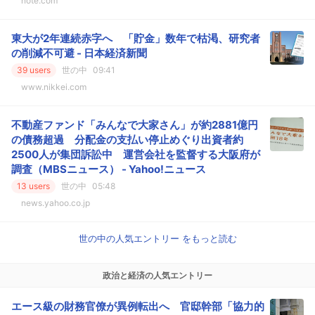
note.com
東大が2年連続赤字へ 「貯金」数年で枯渇、研究者
の削減不可避 - 日本経済新聞
39 users
世の中
09:41
www.nikkei.com
不動産ファンド「みんなで大家さん」が約2881億円
の債務超過 分配金の支払い停止めぐり出資者約
2500人が集団訴訟中 運営会社を監督する大阪府が
調査（MBSニュース） - Yahoo!ニュース
13 users
世の中
05:48
news.yahoo.co.jp
世の中の人気エントリー をもっと読む
政治と経済の人気エントリー
エース級の財務官僚が異例転出へ 官邸幹部「協力的