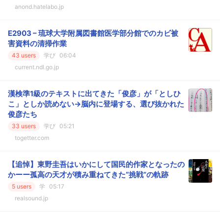
anond.hatelabo.jp
E2903 – 琉球大学附属図書館医学部分館でのカビ被
害資料の清掃作業
43 users
学び
06:04
current.ndl.go.jp
漢検準1級のテキストに出てきた「俊彦」が「としひ
こ」としか読めない→脳内に登場する、選び抜かれた
俊彦たち
33 users
学び
05:21
togetter.com
【追悼】東野圭吾はいかにして国民的作家となったの
かーー孤高の天才が積み重ねてきた“挑戦”の軌跡
5 users
学
05:17
realsound.jp