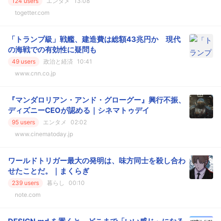
124 users
エンタメ
13:08
togetter.com
「トランプ級」戦艦、建造費は総額43兆円か 現代
の海戦での有効性に疑問も
49 users
政治と経済
10:41
www.cnn.co.jp
『マンダロリアン・アンド・グローグー』興行不振、
ディズニーCEOが認める｜シネマトゥデイ
95 users
エンタメ
02:02
www.cinematoday.jp
ワールドトリガー最大の発明は、味方同士を殺し合わ
せたことだ。｜まくらぎ
239 users
暮らし
00:10
note.com