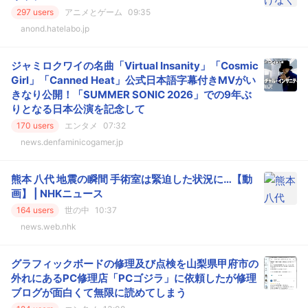
297 users
アニメとゲーム
09:35
anond.hatelabo.jp
ジャミロクワイの名曲「Virtual Insanity」「Cosmic
Girl」「Canned Heat」公式日本語字幕付きMVがい
きなり公開！「SUMMER SONIC 2026」での9年ぶ
りとなる日本公演を記念して
170 users
エンタメ
07:32
news.denfaminicogamer.jp
熊本 八代 地震の瞬間 手術室は緊迫した状況に…【動
画】 | NHKニュース
164 users
世の中
10:37
news.web.nhk
グラフィックボードの修理及び点検を山梨県甲府市の
外れにあるPC修理店「PCゴジラ」に依頼したが修理
ブログが面白くて無限に読めてしまう