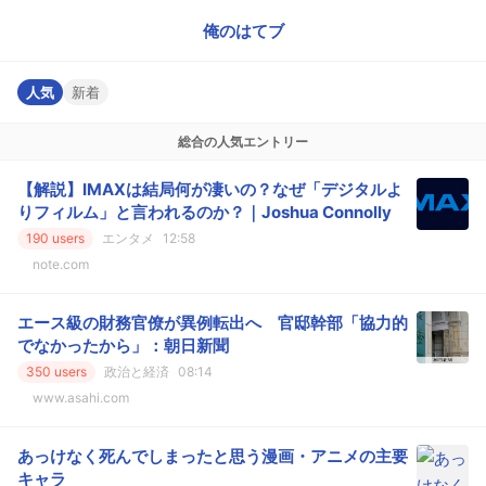
俺のはてブ
人気
新着
総合の人気エントリー
【解説】IMAXは結局何が凄いの？なぜ「デジタルよ
りフィルム」と言われるのか？｜Joshua Connolly
190 users
エンタメ
12:58
note.com
エース級の財務官僚が異例転出へ 官邸幹部「協力的
でなかったから」：朝日新聞
350 users
政治と経済
08:14
www.asahi.com
あっけなく死んでしまったと思う漫画・アニメの主要
キャラ