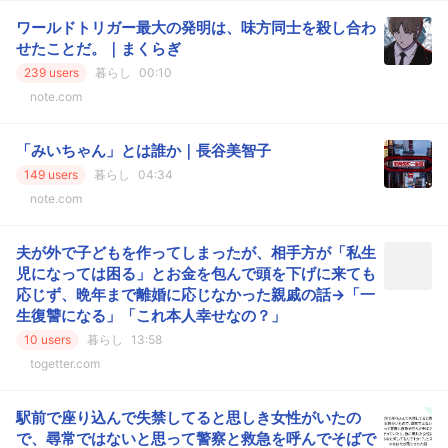
ワールドトリガー最大の発明は、味方同士を殺し合わ
せたことだ。｜まくらぎ
239 users
暮らし
00:10
note.com
「みいちゃん」とは誰か｜長谷美智子
149 users
暮らし
04:34
note.com
夫が外で子どもを作ってしまったが、相手方が「私生
児になっては困る」とお金を包んで頭を下げに来ても
応じず、晩年まで離婚に応じなかった親戚の話→「一
生復讐になる」「これ本人幸せなの？」
10 users
暮らし
13:58
togetter.com
駅前で座り込んで失禁してると思しき女性がいたの
で、尋常ではないと思って警察と救急を呼んでそばで