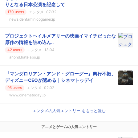
りとなる日本公演を記念して
170 users
エンタメ
07:32
news.denfaminicogamer.jp
プロジェクトヘイルメアリーの映画イマイチだったな
原作の情報を詰め込ん..
42 users
エンタメ
13:04
anond.hatelabo.jp
『マンダロリアン・アンド・グローグー』興行不振、
ディズニーCEOが認める｜シネマトゥデイ
95 users
エンタメ
02:02
www.cinematoday.jp
エンタメの人気エントリー をもっと読む
アニメとゲームの人気エントリー