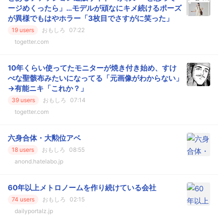
ージめくったら」…モデルが頑なにキメ続けるポーズ
が異様でもはやホラー「3枚目でさすがに笑った」
19 users
おもしろ
07:22
togetter.com
10年くらい使ってたモニターが焼き付き始め、すけ
べな聖骸布みたいになってる「元画像がわからない」
→有能ニキ「これか？」
39 users
おもしろ
07:14
togetter.com
六身合体・大勲位アベ
18 users
おもしろ
08:55
anond.hatelabo.jp
60年以上メトロノームを作り続けている会社
74 users
おもしろ
02:15
dailyportalz.jp