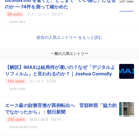
DESIGN.md を置くと、どこまで「いい感じ」になる
のか — 74件を測って確かめた
99 users
テクノロジー
03:07
zenn.dev
総合の人気エントリー をもっと読む
一般の人気エントリー
【解説】IMAXは結局何が凄いの？なぜ「デジタルよ
りフィルム」と言われるのか？｜Joshua Connolly
193 users
エンタメ
12:58
note.com
エース級の財務官僚が異例転出へ 官邸幹部「協力的
でなかったから」：朝日新聞
350 users
政治と経済
08:14
www.asahi.com