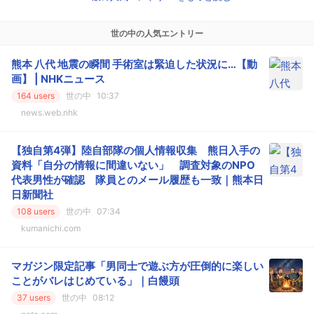
世の中の人気エントリー
熊本 八代 地震の瞬間 手術室は緊迫した状況に…【動
画】 | NHKニュース
164 users
世の中
10:37
news.web.nhk
【独自第4弾】陸自部隊の個人情報収集 熊日入手の
資料「自分の情報に間違いない」 調査対象のNPO
代表男性が確認 隊員とのメール履歴も一致｜熊本日
日新聞社
108 users
世の中
07:34
kumanichi.com
マガジン限定記事「男同士で遊ぶ方が圧倒的に楽しい
ことがバレはじめている」｜白饅頭
37 users
世の中
08:12