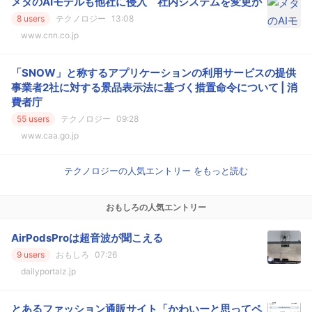
メタのAIモデルも他社に侵入 社内システムを変更か
8 users
テクノロジー
13:08
www.cnn.co.jp
「SNOW」と称するアプリケーションの利用サービスの提供
事業者2社に対する景品表示法に基づく措置命令について | 消
費者庁
55 users
テクノロジー
09:28
www.caa.go.jp
テクノロジーの人気エントリー をもっと読む
おもしろの人気エントリー
AirPodsProは超音波が聞こえる
9 users
おもしろ
07:26
dailyportalz.jp
とあるファッション通販サイト「かわいーと思ってペ