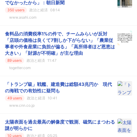
でなかったから」：朝日新聞
350 users
政治と経済
08:14
www.asahi.com
食料品の消費税率1%の件で、チームみらいが反対
「店頭の価格は良くて7割しか下がらない」「農業従
事者や外食産業に負担が偏る」「高所得者ほど恩恵は
大きい」「財源が不明確」が主な理由
89 users
政治と経済
11:47
togetter.com
「トランプ級」戦艦、建造費は総額43兆円か 現代
の海戦での有効性に疑問も
49 users
政治と経済
10:41
www.cnn.co.jp
太陽表面を過去最高の解像度で観測、磁気にまつわる
謎が明らかに
10 users
政治と経済
05:25