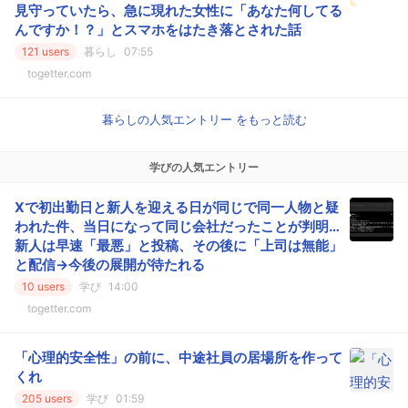
見守っていたら、急に現れた女性に「あなた何してる
んですか！？」とスマホをはたき落とされた話
121 users
暮らし
07:55
togetter.com
暮らしの人気エントリー をもっと読む
学びの人気エントリー
Xで初出勤日と新人を迎える日が同じで同一人物と疑
われた件、当日になって同じ会社だったことが判明…
新人は早速「最悪」と投稿、その後に「上司は無能」
と配信→今後の展開が待たれる
10 users
学び
14:00
togetter.com
「心理的安全性」の前に、中途社員の居場所を作って
くれ
205 users
学び
01:59