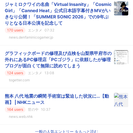
ジャミロクワイの名曲「Virtual Insanity」「Cosmic
Girl」「Canned Heat」公式日本語字幕付きMVがい
きなり公開！「SUMMER SONIC 2026」での9年ぶ
りとなる日本公演を記念して
170 users
エンタメ
07:32
news.denfaminicogamer.jp
グラフィックボードの修理及び点検を山梨県甲府市の
外れにあるPC修理店「PCゴジラ」に依頼したが修理
ブログが面白くて無限に読めてしまう
124 users
エンタメ
13:08
togetter.com
熊本 八代 地震の瞬間 手術室は緊迫した状況に…【動
画】 | NHKニュース
164 users
世の中
10:37
news.web.nhk
一般の人気エントリー をもっと読む