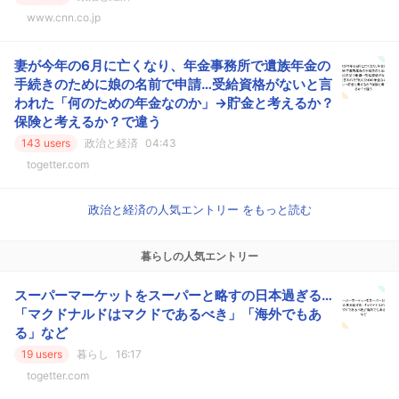
www.cnn.co.jp
妻が今年の6月に亡くなり、年金事務所で遺族年金の
手続きのために娘の名前で申請…受給資格がないと言
われた「何のための年金なのか」→貯金と考えるか？
保険と考えるか？で違う
143 users
政治と経済
04:43
togetter.com
政治と経済の人気エントリー をもっと読む
暮らしの人気エントリー
スーパーマーケットをスーパーと略すの日本過ぎる…
「マクドナルドはマクドであるべき」「海外でもあ
る」など
19 users
暮らし
16:17
togetter.com